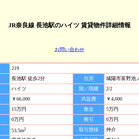
JR奈良線 長池駅のハイツ 賃貸物件詳細情報
お問い合わせ
号
219
長池駅 徒歩2分
住所
城陽市富野池
ハイツ
階／階建
2/2
￥66,000
共益費
￥4,000
15万円
敷金
5万円
0万円
敷引
0万円
2
取引態様
仲介
53.5m