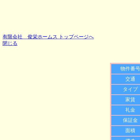
有限会社 俊栄ホームス トップページへ
閉じる
物件番
交通
タイプ
家賃
礼金
保証金
面積