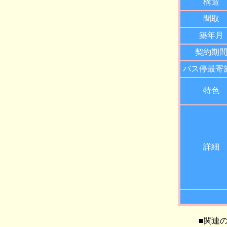
構造
間取
築年月
契約期
バス停最寄
特色
詳細
■関連