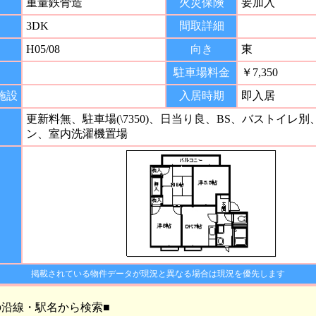
重量鉄骨造
火災保険
要加入
3DK
間取詳細
H05/08
向き
東
間
駐車場料金
￥7,350
施設
入居時期
即入居
更新料無、駐車場(\7350)、日当り良、BS、バストイレ
ン、室内洗濯機置場
掲載されている物件データが現況と異なる場合は現況を優先します
の沿線・駅名から検索■