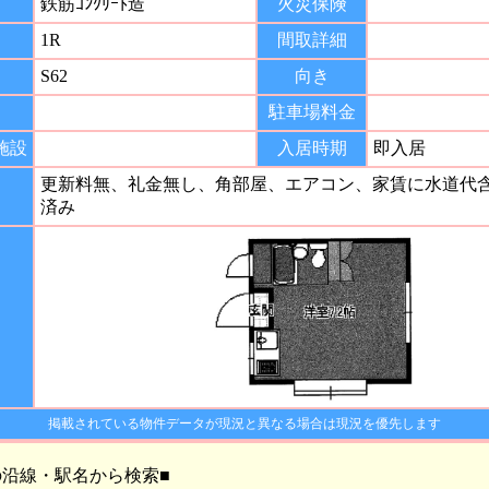
鉄筋ｺﾝｸﾘｰﾄ造
火災保険
1R
間取詳細
S62
向き
間
駐車場料金
施設
入居時期
即入居
更新料無、礼金無し、角部屋、エアコン、家賃に水道代
済み
掲載されている物件データが現況と異なる場合は現況を優先します
の沿線・駅名から検索■