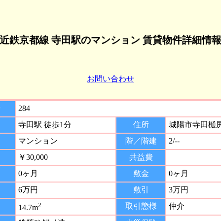
近鉄京都線 寺田駅のマンション 賃貸物件詳細情
お問い合わせ
号
284
寺田駅 徒歩1分
住所
城陽市寺田樋
マンション
階／階建
2/--
￥30,000
共益費
0ヶ月
敷金
0ヶ月
6万円
敷引
3万円
2
取引態様
仲介
14.7m