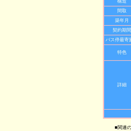
構造
間取
築年月
契約期
バス停最寄
特色
詳細
■関連