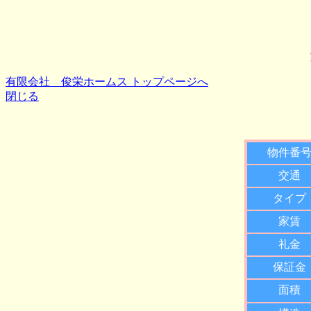
有限会社 俊栄ホームス トップページへ
閉じる
物件番
交通
タイプ
家賃
礼金
保証金
面積