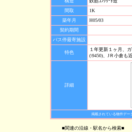
構造
鉄筋ｺﾝｸﾘｰﾄ造
間取
1K
築年月
H05/03
契約期間
バス停最寄施設
１年更新１ヶ月、ガ
特色
(\9450)、JＲ小倉も
詳細
掲載されている物件デー
■関連の沿線・駅名から検索■