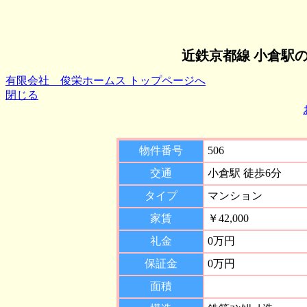
近鉄京都線 小倉駅
有限会社 俊栄ホームス トップページへ
閉じる
物件番号
506
交通
小倉駅 徒歩6分
タイプ
マンション
家賃
￥42,000
礼金
0万円
保証金
0万円
面積