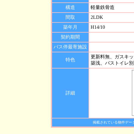
構造
軽量鉄骨造
間取
2LDK
築年月
H14/10
契約期間
バス停最寄施設
更新料無、ガスキッ
特色
築浅、バストイレ別
詳細
掲載されている物件デー