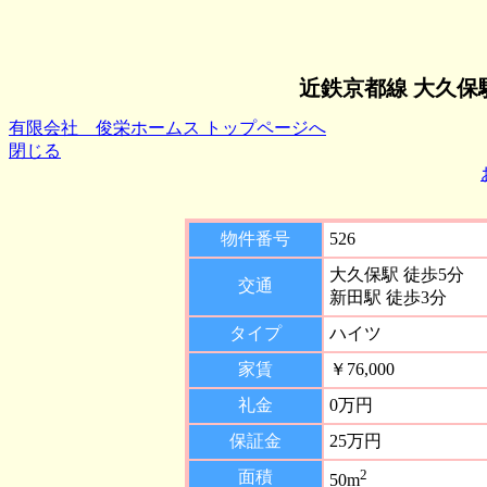
近鉄京都線 大久保
有限会社 俊栄ホームス トップページへ
閉じる
物件番号
526
大久保駅 徒歩5分
交通
新田駅 徒歩3分
タイプ
ハイツ
家賃
￥76,000
礼金
0万円
保証金
25万円
2
面積
50m