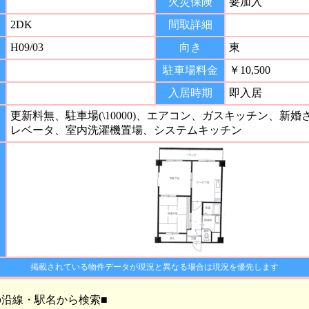
火災保険
要加入
2DK
間取詳細
H09/03
向き
東
駐車場料金
￥10,500
入居時期
即入居
更新料無、駐車場(\10000)、エアコン、ガスキッチン、新
レベータ、室内洗濯機置場、システムキッチン
掲載されている物件データが現況と異なる場合は現況を優先します
の沿線・駅名から検索■