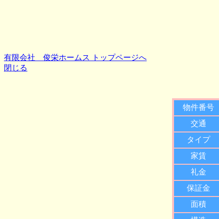
有限会社 俊栄ホームス トップページへ
閉じる
物件番号
交通
タイプ
家賃
礼金
保証金
面積