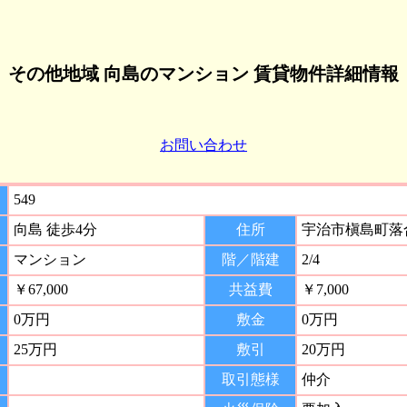
その他地域 向島のマンション 賃貸物件詳細情報
お問い合わせ
549
向島 徒歩4分
住所
宇治市槇島町落
マンション
階／階建
2/4
￥67,000
共益費
￥7,000
0万円
敷金
0万円
25万円
敷引
20万円
取引態様
仲介