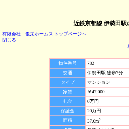
近鉄京都線 伊勢田駅
有限会社 俊栄ホームス トップページへ
閉じる
物件番号
782
交通
伊勢田駅 徒歩7分
タイプ
マンション
家賃
￥47,000
礼金
0万円
保証金
20万円
2
面積
37.6m