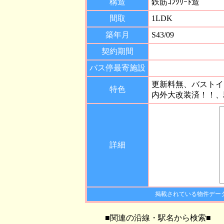
構造
鉄筋ｺﾝｸﾘｰﾄ造
間取
1LDK
築年月
S43/09
契約期間
バス停最寄施設
更新料無、バストイ
特色
内外大改装済！！、
詳細
掲載されている物件デー
■関連の沿線・駅名から検索■