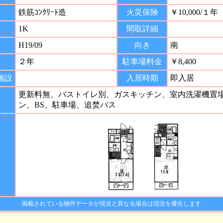
鉄筋ｺﾝｸﾘｰﾄ造
火災保険
￥10,000/１年
1K
間取詳細
H19/09
向き
南
間
２年
駐車場料金
￥8,400
施設
入居時期
即入居
更新料無、バストイレ別、ガスキッチン、室内洗濯機置
ン、BS、駐車場、追焚バス
掲載されている物件データが現況と異なる場合は現況を優先します