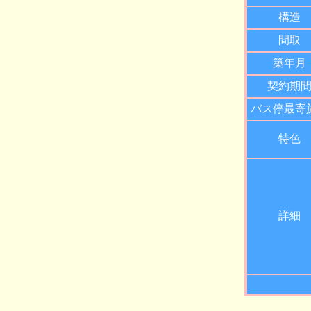
構造
間取
築年月
契約期
バス停最寄
特色
詳細