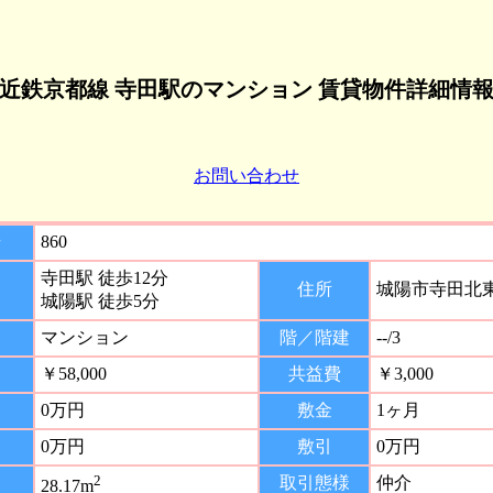
近鉄京都線 寺田駅のマンション 賃貸物件詳細情
お問い合わせ
号
860
寺田駅 徒歩12分
住所
城陽市寺田北
城陽駅 徒歩5分
マンション
階／階建
--/3
￥58,000
共益費
￥3,000
0万円
敷金
1ヶ月
0万円
敷引
0万円
2
取引態様
仲介
28.17m