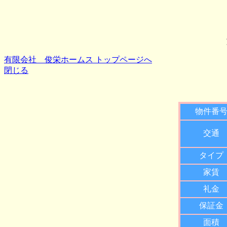
有限会社 俊栄ホームス トップページへ
閉じる
物件番
交通
タイプ
家賃
礼金
保証金
面積